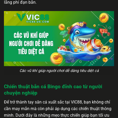
lãng phí đạn bắn.
Các vũ khí giúp người chơi dễ dàng tiêu diệt cá
Chiến thuật bắn cá Bingo đỉnh cao từ người
chuyện nghiệp
Để trở thành tay săn cá xuất sắc tại VIC88, bạn không chỉ
cần may mắn mà còn phải áp dụng các chiến thuật thông
minh. Dưới đây là những mẹo thực chiến giúp bạn tối ưu