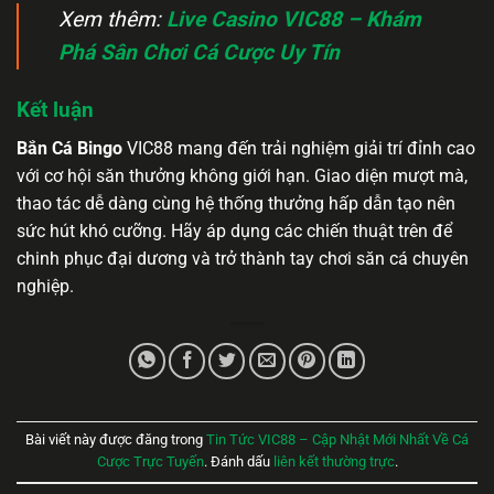
Xem thêm:
Live Casino VIC88 – Khám
Phá Sân Chơi Cá Cược Uy Tín
Kết luận
Bắn Cá Bingo
VIC88 mang đến trải nghiệm giải trí đỉnh cao
với cơ hội săn thưởng không giới hạn. Giao diện mượt mà,
thao tác dễ dàng cùng hệ thống thưởng hấp dẫn tạo nên
sức hút khó cưỡng. Hãy áp dụng các chiến thuật trên để
chinh phục đại dương và trở thành tay chơi săn cá chuyên
nghiệp.
Bài viết này được đăng trong
Tin Tức VIC88 – Cập Nhật Mới Nhất Về Cá
Cược Trực Tuyến
. Đánh dấu
liên kết thường trực
.