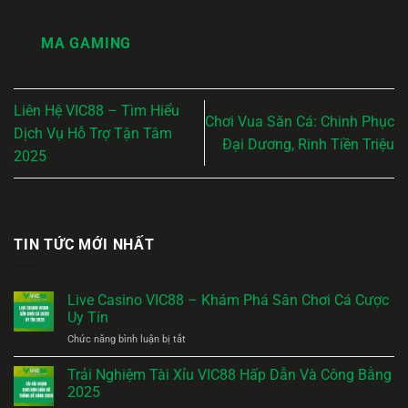
MA GAMING
Liên Hệ VIC88 – Tìm Hiểu
Chơi Vua Săn Cá: Chinh Phục
Dịch Vụ Hỗ Trợ Tận Tâm
Đại Dương, Rinh Tiền Triệu
2025
TIN TỨC MỚI NHẤT
Live Casino VIC88 – Khám Phá Sân Chơi Cá Cược
Uy Tín
Chức năng bình luận bị tắt
ở
Live
Casino
Trải Nghiệm Tài Xỉu VIC88 Hấp Dẫn Và Công Bằng
VIC88
2025
–