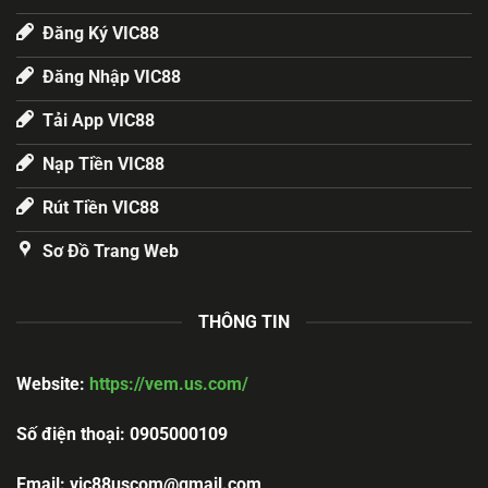
Đăng Ký VIC88
Đăng Nhập VIC88
Tải App VIC88
Nạp Tiền VIC88
Rút Tiền VIC88
Sơ Đồ Trang Web
THÔNG TIN
Website:
https://vem.us.com/
Số điện thoại: 0905000109
Email:
vic88uscom@gmail.com