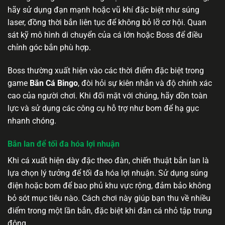
hãy sử dụng đạn mạnh hoặc vũ khí đặc biệt như súng
laser, đồng thời bắn liên tục để không bỏ lỡ cơ hội. Quan
sát kỹ mô hình di chuyển của cá lớn hoặc Boss để điều
chỉnh góc bắn phù hợp.
Boss thường xuất hiện vào các thời điểm đặc biệt trong
game
Bắn Cá Bingo
, đòi hỏi sự kiên nhẫn và độ chính xác
cao của người chơi. Khi đối mặt với chúng, hãy dồn toàn
lực và sử dụng các công cụ hỗ trợ như bom để hạ gục
nhanh chóng.
Bắn lan để tối đa hóa lợi nhuận
Khi cá xuất hiện dày đặc theo đàn, chiến thuật bắn lan là
lựa chọn lý tưởng để tối đa hóa lợi nhuận. Sử dụng súng
điện hoặc bom để bao phủ khu vực rộng, đảm bảo không
bỏ sót mục tiêu nào. Cách chơi này giúp bạn thu về nhiều
điểm trong một lần bắn, đặc biệt khi đàn cá nhỏ tập trung
đông.