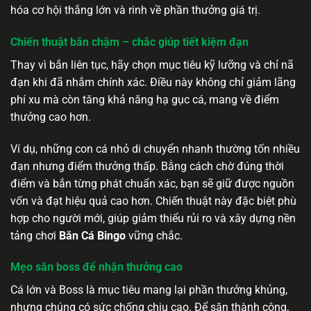
hóa cơ hội thắng lớn và rinh về phần thưởng giá trị.
Chiến thuật bắn chậm – chắc giúp tiết kiệm đạn
Thay vì bắn liên tục, hãy chọn mục tiêu kỹ lưỡng và chỉ nã
đạn khi đã nhắm chính xác. Điều này không chỉ giảm lãng
phí xu mà còn tăng khả năng hạ gục cá, mang về điểm
thưởng cao hơn.
Ví dụ, những con cá nhỏ di chuyển nhanh thường tốn nhiều
đạn nhưng điểm thưởng thấp. Bằng cách chờ đúng thời
điểm và bắn từng phát chuẩn xác, bạn sẽ giữ được nguồn
vốn và đạt hiệu quả cao hơn. Chiến thuật này đặc biệt phù
hợp cho người mới, giúp giảm thiểu rủi ro và xây dựng nền
tảng chơi
Bắn Cá Bingo
vững chắc.
Mẹo săn boss để nhận thưởng cao
Cá lớn và Boss là mục tiêu mang lại phần thưởng khủng,
nhưng chúng có sức chống chịu cao. Để săn thành công,