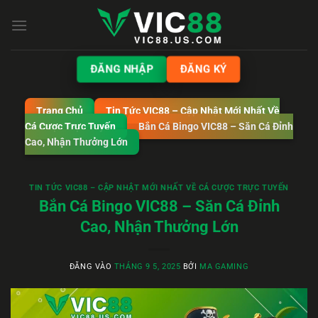
Bỏ
qua
nội
dung
ĐĂNG NHẬP
ĐĂNG KÝ
Trang Chủ
Tin Tức VIC88 – Cập Nhật Mới Nhất Về
Cá Cược Trực Tuyến
Bắn Cá Bingo VIC88 – Săn Cá Đỉnh
Cao, Nhận Thưởng Lớn
TIN TỨC VIC88 – CẬP NHẬT MỚI NHẤT VỀ CÁ CƯỢC TRỰC TUYẾN
Bắn Cá Bingo VIC88 – Săn Cá Đỉnh
Cao, Nhận Thưởng Lớn
ĐĂNG VÀO
THÁNG 9 5, 2025
BỞI
MA GAMING