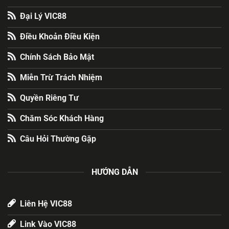
Đại Lý VIC88
Điều Khoản Điều Kiện
Chính Sách Bảo Mật
Miễn Trừ Trách Nhiệm
Quyền Riêng Tư
Chăm Sóc Khách Hàng
Câu Hỏi Thường Gặp
HƯỚNG DẪN
Liên Hệ VIC88
Link Vào VIC88