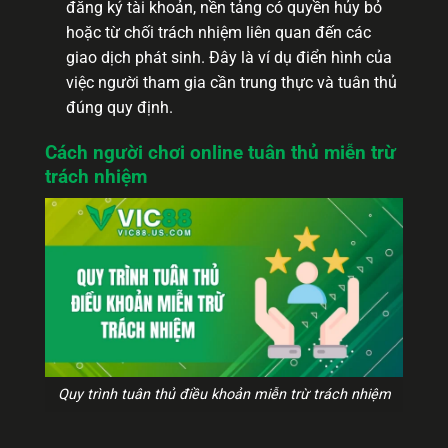
đăng ký tài khoản, nền tảng có quyền hủy bỏ
hoặc từ chối trách nhiệm liên quan đến các
giao dịch phát sinh. Đây là ví dụ điển hình của
việc người tham gia cần trung thực và tuân thủ
đúng quy định.
Cách người chơi online tuân thủ miễn trừ
trách nhiệm
Quy trình tuân thủ điều khoản miễn trừ trách nhiệm