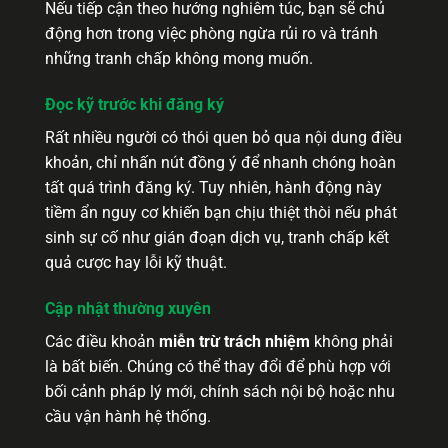
Nếu tiếp cận theo hướng nghiêm túc, bạn sẽ chủ
động hơn trong việc phòng ngừa rủi ro và tránh
những tranh chấp không mong muốn.
Đọc kỹ trước khi đăng ký
Rất nhiều người có thói quen bỏ qua nội dung điều
khoản, chỉ nhấn nút đồng ý để nhanh chóng hoàn
tất quá trình đăng ký. Tuy nhiên, hành động này
tiềm ẩn nguy cơ khiến bạn chịu thiệt thòi nếu phát
sinh sự cố như gián đoạn dịch vụ, tranh chấp kết
quả cược hay lỗi kỹ thuật.
Cập nhật thường xuyên
Các điều khoản
miễn trừ trách nhiệm
không phải
là bất biến. Chúng có thể thay đổi để phù hợp với
bối cảnh pháp lý mới, chính sách nội bộ hoặc nhu
cầu vận hành hệ thống.