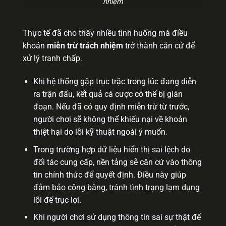
nhiệm
Thực tế đã cho thấy nhiều tình huống mà điều
khoản
miễn trừ trách nhiệm
trở thành căn cứ để
xử lý tranh chấp.
Khi hệ thống gặp trục trặc trong lúc đang diễn
ra trận đấu, kết quả cá cược có thể bị gián
đoạn. Nếu đã có quy định miễn trừ từ trước,
người chơi sẽ không thể khiếu nại về khoản
thiệt hại do lỗi kỹ thuật ngoài ý muốn.
Trong trường hợp dữ liệu hiển thị sai lệch do
đối tác cung cấp, nền tảng sẽ căn cứ vào thông
tin chính thức để quyết định. Điều này giúp
đảm bảo công bằng, tránh tình trạng lạm dụng
lỗi để trục lợi.
Khi người chơi sử dụng thông tin sai sự thật để