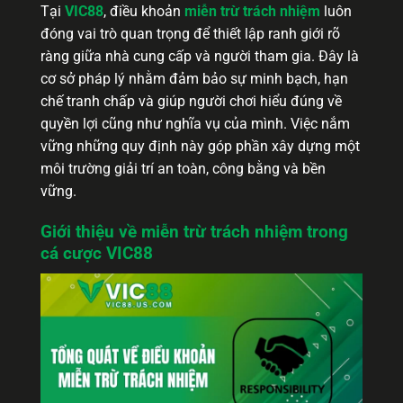
Tại
VIC88
, điều khoản
miễn trừ trách nhiệm
luôn
đóng vai trò quan trọng để thiết lập ranh giới rõ
ràng giữa nhà cung cấp và người tham gia. Đây là
cơ sở pháp lý nhằm đảm bảo sự minh bạch, hạn
chế tranh chấp và giúp người chơi hiểu đúng về
quyền lợi cũng như nghĩa vụ của mình. Việc nắm
vững những quy định này góp phần xây dựng một
môi trường giải trí an toàn, công bằng và bền
vững.
Giới thiệu về miễn trừ trách nhiệm trong
cá cược VIC88