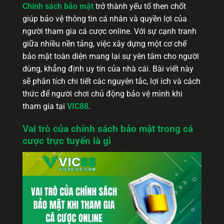
Chính sách bảo mật
trở thành yếu tố then chốt
giúp bảo vệ thông tin cá nhân và quyền lợi của
người tham gia cá cược online. Với sự cạnh tranh
giữa nhiều nền tảng, việc xây dựng một cơ chế
bảo mật toàn diện mang lại sự yên tâm cho người
dùng, khẳng định uy tín của nhà cái. Bài viết này
sẽ phân tích chi tiết các nguyên tắc, lợi ích và cách
thức để người chơi chủ động bảo vệ mình khi
tham gia tại
VIC88
.
Vai trò của chính sách bảo mật trong cá
cược trực tuyến là gì