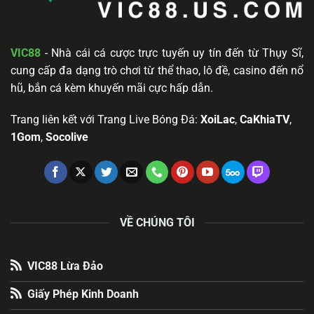
VIC88
- Nhà cái cá cược trực tuyến uy tín đến từ Thụy Sĩ,
cung cấp đa dạng trò chơi từ thể thao, lô đề, casino đến nổ
hũ, bắn cá kèm khuyến mãi cực hấp dẫn.
Trang liên kết với Trang Live Bóng Đá:
XoiLac
,
CaKhiaTV
,
1Gom
,
Socolive
VỀ CHÚNG TÔI
VIC88 Lừa Đảo
Giấy Phép Kinh Doanh