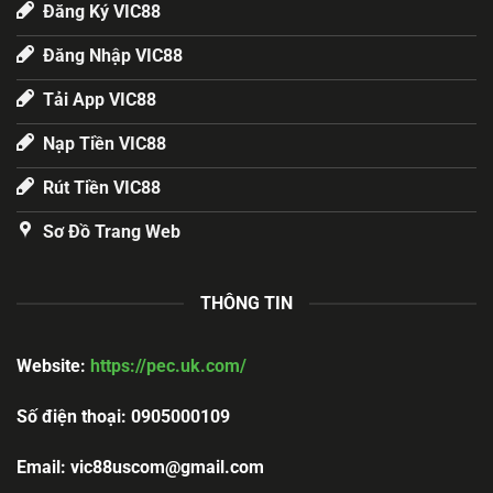
Đăng Ký VIC88
Đăng Nhập VIC88
Tải App VIC88
Nạp Tiền VIC88
Rút Tiền VIC88
Sơ Đồ Trang Web
THÔNG TIN
Website:
https://pec.uk.com/
Số điện thoại: 0905000109
Email:
vic88uscom@gmail.com