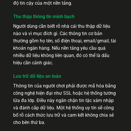
độ tin cậy của một nền tảng.
Thu thập thông tin minh bạch
Người dùng cần biết rõ nhà cái thu thập dữ liệu
nào và vì mục đích gì. Các thông tin cơ bản
thường gồm họ tên, số điện thoại, email/gmail, tài
khoản ngân hàng. Nếu nền tảng yêu cầu quá
nhiều dữ liệu không liên quan, đó có thể là dấu
hiệu cần cảnh giác.
Lưu trữ dữ liệu an toàn
Thông tin của người chơi phải được mã hóa bằng
công nghệ hiện đại như SSL hoặc hệ thống tường
lửa đa lớp. Điều này ngăn chặn tin tặc xâm nhập
và đánh cắp dữ liệu. Một hệ thống uy tín sẽ công
bố rõ cách thức lưu trữ và cam kết không chia sẻ
cho bên thứ ba.