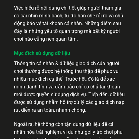
Việc hiểu rõ nội dung chi tiết giúp người tham gia
có cái nhìn minh bạch, từ đó hạn chế rủi ro và chủ
động bảo vệ tài khoản cá nhân. Những điểm sau
đây là những yếu tố quan trọng mà bất kỳ người
chơi nào cũng nên quan tâm.
Mục đích sử dụng dữ liệu
Thông tin cá nhân & dữ liệu giao dịch của người
chơi thường được hệ thống thu thập để phục vụ
nhiều mục đích cụ thể. Trước hết, đó là để xác
minh danh tính và đảm bảo chỉ có chủ tài khoản
mới được quyền sử dụng dịch vụ. Tiếp đến, dữ liệu
được sử dụng nhằm hỗ trợ xử lý các giao dịch nạp
rút diễn ra an toàn, nhanh chóng.
Ngoài ra, hệ thống còn tận dụng dữ liệu để cá
nhân hóa trải nghiệm, ví dụ như gợi ý trò chơi phù