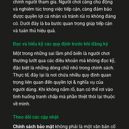
chính người tham gia. Người chơi càng chủ động
và nghiêm túc trong việc tiếp cận, càng đảm bảo
được quyền lợi cá nhân và tránh rủi ro không đáng
có. Dưới đây là ba bước quan trọng giúp tiếp cận
và tuân thủ hiệu quả.
Đọc và hiểu kỹ các quy định trước khi đăng ký
Một trong những sai lầm phổ biến là người chơi
thường lướt qua các điều khoản mà không đọc kỹ,
đặc biệt là những dòng chữ nhỏ trong chính sách.
Thực tế, đây lại là nơi chứa nhiều quy định quan
trọng liên quan đến quyền lợi & nghĩa vụ của
người dùng. Khi không nắm rõ, bạn có thể rơi vào
tình huống tranh chấp mà phần thiệt thòi lại thuộc
về mình.
Theo dõi các cập nhật
Chính sách bảo mật
không phải là một văn bản cố