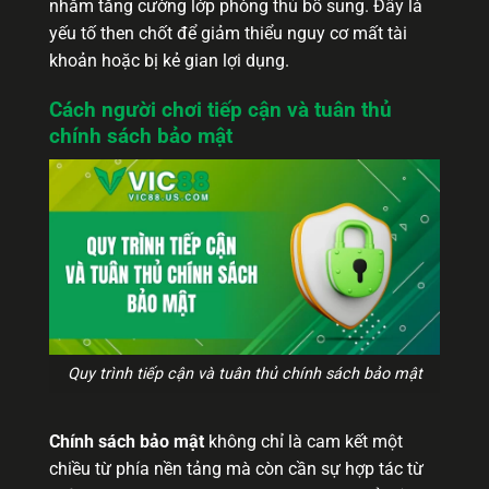
nhằm tăng cường lớp phòng thủ bổ sung. Đây là
yếu tố then chốt để giảm thiểu nguy cơ mất tài
khoản hoặc bị kẻ gian lợi dụng.
Cách người chơi tiếp cận và tuân thủ
chính sách bảo mật
Quy trình tiếp cận và tuân thủ chính sách bảo mật
Chính sách bảo mật
không chỉ là cam kết một
chiều từ phía nền tảng mà còn cần sự hợp tác từ