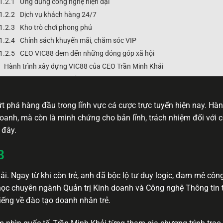
Ứng dụng công nghệ hiện đại
Dịch vụ khách hàng 24/7
Kho trò chơi phong phú
Chính sách khuyến mãi, chăm sóc VIP
CEO VIC88 đem đến những đóng góp xã hội
Hành trình xây dựng VIC88 của CEO Trần Minh Khải
Nhận ra những bất cập trong ngành cá cược hiện đại
Thành lập nhà cái gắn liền sự hợp tác quốc tế
bứt phá hàng đầu trong lĩnh vực cá cược trực tuyến hiện nay. H
Kiến thức – kinh nghiệm bài bản làm nên thành công
oanh, mà còn là minh chứng cho bản lĩnh, trách nhiệm đối với
Phương châm hoạt động CEO VIC88 “Tận tâm – Chuyên nghiệp”
 đây.
Mục tiêu mở rộng thị trường và khẳng định vị thế VIC88
Lý do CEO VIC88 trở thành biểu tượng tin cậy
8
Lời kết
hải. Ngay từ khi còn trẻ, anh đã bộc lộ tư duy logic, đam mê c
 học chuyên ngành Quản trị Kinh doanh và Công nghệ Thông tin t
iếng về đào tạo doanh nhân trẻ.